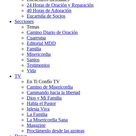
24 Horas de Oración y Reparación
40 Horas de Adoración
Eucaristía de Socios
Secciones
Temas
Camino Diario de Oración
Cuaresma
Editorial MDD
Familia
Misericordia
Santos
Testimonios
Vida
TV
En Ti Confío TV
Camino de Misericordia
Caminando hacia la libertad
Dios y Mi Familia
Habla el Pastor
Iglesia Viva
La Familia
La Misericordia Sana
Magazine
Proclámenlo desde las azoteas