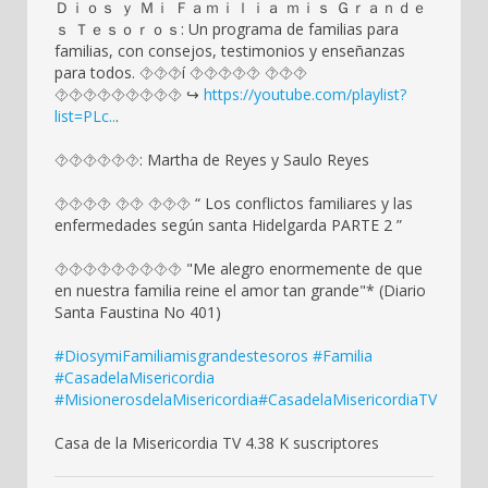
Ｄｉｏｓ ｙ Ｍｉ Ｆａｍｉｌｉａ ｍｉｓ Ｇｒａｎｄｅ
ｓ Ｔｅｓｏｒｏｓ: Un programa de familias para
familias, con consejos, testimonios y enseñanzas
para todos. ⯑⯑⯑í ⯑⯑⯑⯑⯑ ⯑⯑⯑
⯑⯑⯑⯑⯑⯑⯑⯑⯑ ↪️
https://youtube.com/playlist?
list=PLc..
.
⯑⯑⯑⯑⯑⯑: Martha de Reyes y Saulo Reyes
⯑⯑⯑⯑ ⯑⯑ ⯑⯑⯑ “ Los conflictos familiares y las
enfermedades según santa Hidelgarda PARTE 2 ”
⯑⯑⯑⯑⯑⯑⯑⯑⯑ "Me alegro enormemente de que
en nuestra familia reine el amor tan grande"* (Diario
Santa Faustina No 401)
#DiosymiFamiliamisgrandestesoros
#Familia
#CasadelaMisericordia
#MisionerosdelaMisericordia
#CasadelaMisericordiaTV
Casa de la Misericordia TV 4.38 K suscriptores