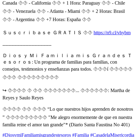
Canada ⯑⯑ - California ⯑⯑ + 1 Hora: Paraguay ⯑⯑ - Chile
⯑⯑ - Venezuela ⯑⯑ - Atlanta - Miami ⯑⯑ + 2 Horas: Brasil
⯑⯑ - Argentina ⯑⯑ +7 Horas: España ⯑⯑
Ｓｕｓｃｒｉｂａｓｅ ＧＲＡＴＩＳ ⯑⯑
https://n9.cl/vhybm
--------------------------------
Ｄｉｏｓ ｙ Ｍｉ Ｆａｍｉｌｉａ ｍｉｓ Ｇｒａｎｄｅｓ Ｔ
ｅｓｏｒｏｓ: Un programa de familias para familias, con
consejos, testimonios y enseñanzas para todos. ⯑⯑⯑í ⯑⯑⯑⯑⯑
⯑⯑⯑ ⯑⯑⯑⯑⯑⯑⯑⯑⯑
↪️ ⯑⯑⯑⯑ ⯑ ⯑⯑ ⯑⯑⯑⯑⯑⯑⯑... ⯑⯑⯑⯑⯑⯑: Martha de
Reyes y Saulo Reyes
⯑⯑⯑⯑ ⯑⯑ ⯑⯑⯑ “Lo que nuestros hijos aprenden de nosotros
” ⯑⯑⯑⯑⯑⯑⯑⯑⯑ "Me alegro enormemente de que en nuestra
familia reine el amor tan grande"* (Diario Santa Faustina No 401)
#DiosymiFamiliamisgrandestesoros
#Familia
#CasadelaMisericordia