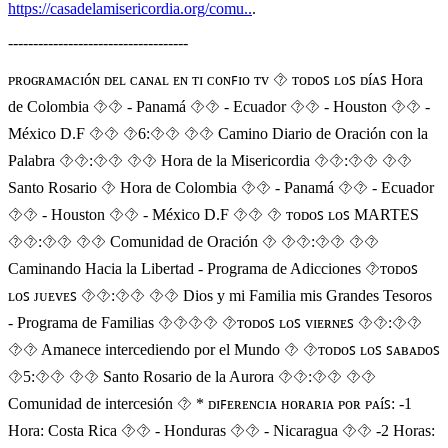
https://casadelamisericordia.org/comu..
.
------------------------------------
ᴩʀᴏɢʀᴀᴍᴀᴄɪóɴ ᴅᴇʟ ᴄᴀɴᴀʟ ᴇɴ ᴛɪ ᴄᴏɴꜰɪᴏ ᴛᴠ ⯑ ᴛᴏᴅᴏꜱ ʟᴏꜱ ᴅíᴀꜱ Hora
de Colombia ⯑⯑ - Panamá ⯑⯑ - Ecuador ⯑⯑ - Houston ⯑⯑ -
México D.F ⯑⯑ ⯑6:⯑⯑ ⯑⯑ Camino Diario de Oración con la
Palabra ⯑⯑:⯑⯑ ⯑⯑ Hora de la Misericordia ⯑⯑:⯑⯑ ⯑⯑
Santo Rosario ⯑ Hora de Colombia ⯑⯑ - Panamá ⯑⯑ - Ecuador
⯑⯑ - Houston ⯑⯑ - México D.F ⯑⯑ ⯑ ᴛᴏᴅᴏꜱ ʟᴏꜱ MARTES
⯑⯑:⯑⯑ ⯑⯑ Comunidad de Oración ⯑ ⯑⯑:⯑⯑ ⯑⯑
Caminando Hacia la Libertad - Programa de Adicciones ⯑ᴛᴏᴅᴏꜱ
ʟᴏꜱ ᴊᴜᴇᴠᴇꜱ ⯑⯑:⯑⯑ ⯑⯑ Dios y mi Familia mis Grandes Tesoros
- Programa de Familias ⯑‍⯑‍⯑‍⯑ ⯑ᴛᴏᴅᴏꜱ ʟᴏꜱ ᴠɪᴇʀɴᴇꜱ ⯑⯑:⯑⯑
⯑⯑ Amanece intercediendo por el Mundo ⯑ ⯑ᴛᴏᴅᴏꜱ ʟᴏꜱ ꜱᴀʙᴀᴅᴏꜱ
⯑5:⯑⯑ ⯑⯑ Santo Rosario de la Aurora ⯑⯑:⯑⯑ ⯑⯑
Comunidad de intercesión ⯑ * ᴅɪꜰᴇʀᴇɴᴄɪᴀ ʜᴏʀᴀʀɪᴀ ᴩᴏʀ ᴩᴀíꜱ: -1
Hora: Costa Rica ⯑⯑ - Honduras ⯑⯑ - Nicaragua ⯑⯑ -2 Horas: