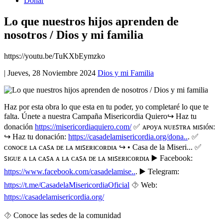
Donar
Lo que nuestros hijos aprenden de
nosotros / Dios y mi familia
https://youtu.be/TuKXbEymzko
|
Jueves, 28 Noviembre 2024
Dios y mi Familia
Haz por esta obra lo que esta en tu poder, yo completaré lo que te
falta. Únete a nuestra Campaña Misericordia Quiero↪️ Haz tu
donación
https://misericordiaquiero.com/
✅ ᴀᴩᴏyᴀ ɴᴜᴇꜱᴛʀᴀ ᴍɪꜱɪóɴ:
↪️ Haz tu donación:
https://casadelamisericordia.org/dona..
. ✅
ᴄᴏɴᴏᴄᴇ ʟᴀ ᴄᴀꜱᴀ ᴅᴇ ʟᴀ ᴍɪꜱᴇʀɪᴄᴏʀᴅɪᴀ ↪️ • Casa de la Miseri... ✅
ꜱɪɢᴜᴇ ᴀ ʟᴀ ᴄᴀꜱᴀ ᴀ ʟᴀ ᴄᴀꜱᴀ ᴅᴇ ʟᴀ ᴍɪꜱᴇʀɪᴄᴏʀᴅɪᴀ ▶️ Facebook:
https://www.facebook.com/casadelamise..
. ▶️ Telegram:
https://t.me/CasadelaMisericordiaOficial
⯑️ Web:
https://casadelamisericordia.org/
⯑ Conoce las sedes de la comunidad