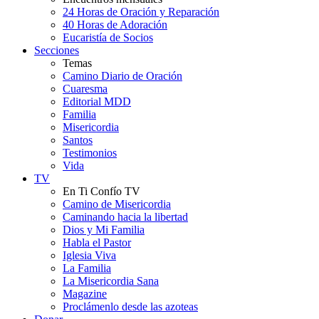
24 Horas de Oración y Reparación
40 Horas de Adoración
Eucaristía de Socios
Secciones
Temas
Camino Diario de Oración
Cuaresma
Editorial MDD
Familia
Misericordia
Santos
Testimonios
Vida
TV
En Ti Confío TV
Camino de Misericordia
Caminando hacia la libertad
Dios y Mi Familia
Habla el Pastor
Iglesia Viva
La Familia
La Misericordia Sana
Magazine
Proclámenlo desde las azoteas