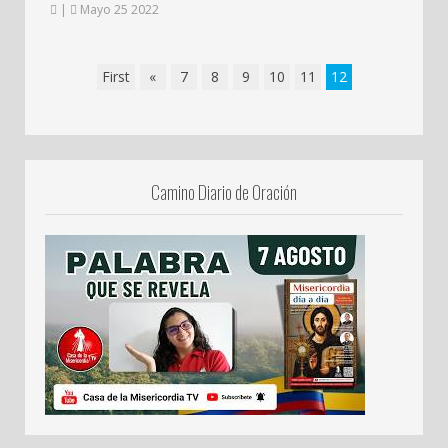
|
Mayo 25 2022
First
«
7
8
9
10
11
12
Camino Diario de Oración