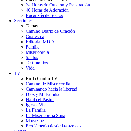
24 Horas de Oración y Reparación
40 Horas de Adoración
Eucaristía de Socios
Secciones
Temas
Camino Diario de Oración
Cuaresma
Editorial MDD
Familia
Misericordia
Santos
Testimonios
Vida
TV
En Ti Confío TV
Camino de Misericordia
Caminando hacia la libertad
Dios y Mi Familia
Habla el Pastor
Iglesia Viva
La Familia
La Misericordia Sana
Magazine
Proclámenlo desde las azoteas