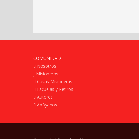
COMUNIDAD
Nosotros
Misioneros
Casas Misioneras
Escuelas y Retiros
Autores
Apóyanos