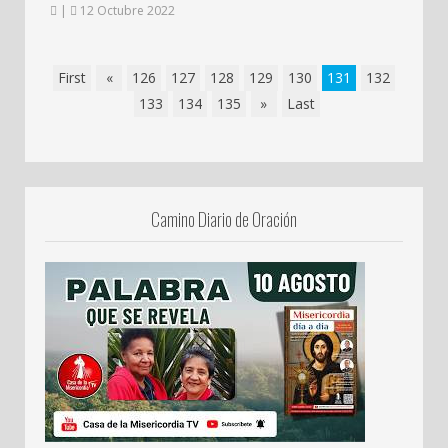
|
12 Octubre 2022
First
«
126
127
128
129
130
131
132
133
134
135
»
Last
Camino Diario de Oración