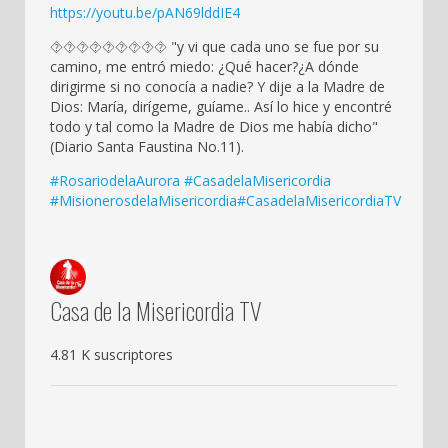
https://youtu.be/pAN69lddIE4
⯑⯑⯑⯑⯑⯑⯑⯑⯑ "y vi que cada uno se fue por su
camino, me entró miedo: ¿Qué hacer?¿A dónde
dirigirme si no conocía a nadie? Y dije a la Madre de
Dios: María, dirígeme, guíame.. Así lo hice y encontré
todo y tal como la Madre de Dios me había dicho"
(Diario Santa Faustina No.11).
#RosariodelaAurora
#CasadelaMisericordia
#MisionerosdelaMisericordia
#CasadelaMisericordiaTV
Casa de la Misericordia TV
4.81 K suscriptores