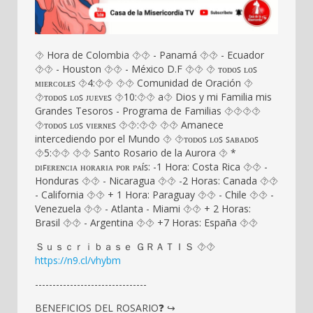
⯑ Hora de Colombia ⯑⯑ - Panamá ⯑⯑ - Ecuador
⯑⯑ - Houston ⯑⯑ - México D.F ⯑⯑ ⯑ ᴛᴏᴅᴏꜱ ʟᴏꜱ
ᴍɪᴇʀᴄᴏʟᴇꜱ ⯑4:⯑⯑ ⯑⯑ Comunidad de Oración ⯑
⯑ᴛᴏᴅᴏꜱ ʟᴏꜱ ᴊᴜᴇᴠᴇꜱ ⯑10:⯑⯑ a⯑ Dios y mi Familia mis
Grandes Tesoros - Programa de Familias ⯑‍⯑‍⯑‍⯑
⯑ᴛᴏᴅᴏꜱ ʟᴏꜱ ᴠɪᴇʀɴᴇꜱ ⯑⯑:⯑⯑ ⯑⯑ Amanece
intercediendo por el Mundo ⯑ ⯑ᴛᴏᴅᴏꜱ ʟᴏꜱ ꜱᴀʙᴀᴅᴏꜱ
⯑5:⯑⯑ ⯑⯑ Santo Rosario de la Aurora ⯑ *
ᴅɪꜰᴇʀᴇɴᴄɪᴀ ʜᴏʀᴀʀɪᴀ ᴩᴏʀ ᴩᴀíꜱ: -1 Hora: Costa Rica ⯑⯑ -
Honduras ⯑⯑ - Nicaragua ⯑⯑ -2 Horas: Canada ⯑⯑
- California ⯑⯑ + 1 Hora: Paraguay ⯑⯑ - Chile ⯑⯑ -
Venezuela ⯑⯑ - Atlanta - Miami ⯑⯑ + 2 Horas:
Brasil ⯑⯑ - Argentina ⯑⯑ +7 Horas: España ⯑⯑
Ｓｕｓｃｒｉｂａｓｅ ＧＲＡＴＩＳ ⯑⯑
https://n9.cl/vhybm
--------------------------------
BENEFICIOS DEL ROSARIO❓ ↪️