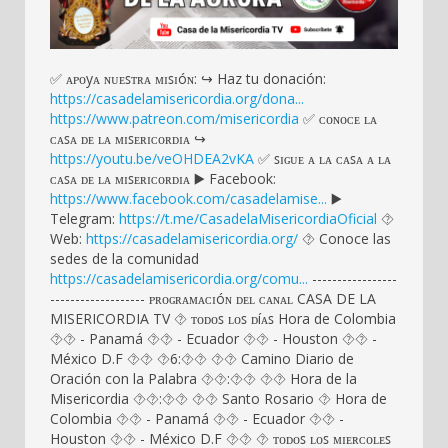
✅ ᴀᴩᴏyᴀ ɴᴜᴇꜱᴛʀᴀ ᴍɪꜱɪóɴ: ↪️ Haz tu donación:
https://casadelamisericordia.org/dona...
https://www.patreon.com/misericordia
✅ ᴄᴏɴᴏᴄᴇ ʟᴀ
ᴄᴀꜱᴀ ᴅᴇ ʟᴀ ᴍɪꜱᴇʀɪᴄᴏʀᴅɪᴀ ↪️
https://youtu.be/veOHDEA2vKA
✅ ꜱɪɢᴜᴇ ᴀ ʟᴀ ᴄᴀꜱᴀ ᴀ ʟᴀ
ᴄᴀꜱᴀ ᴅᴇ ʟᴀ ᴍɪꜱᴇʀɪᴄᴏʀᴅɪᴀ ▶️ Facebook:
https://www.facebook.com/casadelamise...
▶️
Telegram:
https://t.me/CasadelaMisericordiaOficial
⯑️
Web:
https://casadelamisericordia.org/
⯑ Conoce las
sedes de la comunidad
https://casadelamisericordia.org/comu...
-----------------
------------------- ᴩʀᴏɢʀᴀᴍᴀᴄɪóɴ ᴅᴇʟ ᴄᴀɴᴀʟ CASA DE LA
MISERICORDIA TV ⯑ ᴛᴏᴅᴏꜱ ʟᴏꜱ ᴅíᴀꜱ Hora de Colombia
⯑⯑ - Panamá ⯑⯑ - Ecuador ⯑⯑ - Houston ⯑⯑ -
México D.F ⯑⯑ ⯑6:⯑⯑ ⯑⯑ Camino Diario de
Oración con la Palabra ⯑⯑:⯑⯑ ⯑⯑ Hora de la
Misericordia ⯑⯑:⯑⯑ ⯑⯑ Santo Rosario ⯑ Hora de
Colombia ⯑⯑ - Panamá ⯑⯑ - Ecuador ⯑⯑ -
Houston ⯑⯑ - México D.F ⯑⯑ ⯑ ᴛᴏᴅᴏꜱ ʟᴏꜱ ᴍɪᴇʀᴄᴏʟᴇꜱ