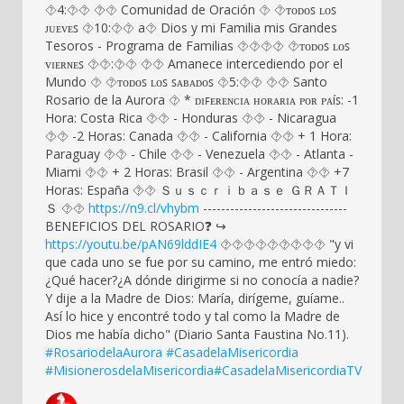
⯑4:⯑⯑ ⯑⯑ Comunidad de Oración ⯑ ⯑ᴛᴏᴅᴏꜱ ʟᴏꜱ
ᴊᴜᴇᴠᴇꜱ ⯑10:⯑⯑ a⯑ Dios y mi Familia mis Grandes
Tesoros - Programa de Familias ⯑‍⯑‍⯑‍⯑ ⯑ᴛᴏᴅᴏꜱ ʟᴏꜱ
ᴠɪᴇʀɴᴇꜱ ⯑⯑:⯑⯑ ⯑⯑ Amanece intercediendo por el
Mundo ⯑ ⯑ᴛᴏᴅᴏꜱ ʟᴏꜱ ꜱᴀʙᴀᴅᴏꜱ ⯑5:⯑⯑ ⯑⯑ Santo
Rosario de la Aurora ⯑ * ᴅɪꜰᴇʀᴇɴᴄɪᴀ ʜᴏʀᴀʀɪᴀ ᴩᴏʀ ᴩᴀíꜱ: -1
Hora: Costa Rica ⯑⯑ - Honduras ⯑⯑ - Nicaragua
⯑⯑ -2 Horas: Canada ⯑⯑ - California ⯑⯑ + 1 Hora:
Paraguay ⯑⯑ - Chile ⯑⯑ - Venezuela ⯑⯑ - Atlanta -
Miami ⯑⯑ + 2 Horas: Brasil ⯑⯑ - Argentina ⯑⯑ +7
Horas: España ⯑⯑ Ｓｕｓｃｒｉｂａｓｅ ＧＲＡＴＩ
Ｓ ⯑⯑
https://n9.cl/vhybm
--------------------------------
BENEFICIOS DEL ROSARIO❓ ↪️
https://youtu.be/pAN69lddIE4
⯑⯑⯑⯑⯑⯑⯑⯑⯑ "y vi
que cada uno se fue por su camino, me entró miedo:
¿Qué hacer?¿A dónde dirigirme si no conocía a nadie?
Y dije a la Madre de Dios: María, dirígeme, guíame..
Así lo hice y encontré todo y tal como la Madre de
Dios me había dicho" (Diario Santa Faustina No.11).
#RosariodelaAurora
#CasadelaMisericordia
#MisionerosdelaMisericordia
#CasadelaMisericordiaTV