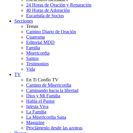
24 Horas de Oración y Reparación
40 Horas de Adoración
Eucaristía de Socios
Secciones
Temas
Camino Diario de Oración
Cuaresma
Editorial MDD
Familia
Misericordia
Santos
Testimonios
Vida
TV
En Ti Confío TV
Camino de Misericordia
Caminando hacia la libertad
Dios y Mi Familia
Habla el Pastor
Iglesia Viva
La Familia
La Misericordia Sana
Magazine
Proclámenlo desde las azoteas