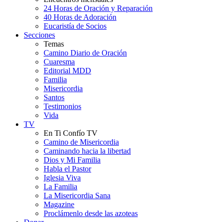
24 Horas de Oración y Reparación
40 Horas de Adoración
Eucaristía de Socios
Secciones
Temas
Camino Diario de Oración
Cuaresma
Editorial MDD
Familia
Misericordia
Santos
Testimonios
Vida
TV
En Ti Confío TV
Camino de Misericordia
Caminando hacia la libertad
Dios y Mi Familia
Habla el Pastor
Iglesia Viva
La Familia
La Misericordia Sana
Magazine
Proclámenlo desde las azoteas