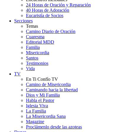
24 Horas de Oración y Reparación
40 Horas de Adoración
Eucaristía de Socios
Secciones
Temas
Camino Diario de Oración
Cuaresma
Editorial MDD
Familia
Misericordia
Santos
Testimonios
Vida
TV
En Ti Confío TV
Camino de Misericordia
Caminando hacia la libertad
Dios y Mi Familia
Habla el Pastor
Iglesia Viva
La Familia
La Misericordia Sana
Magazine
Proclámenlo desde las azoteas