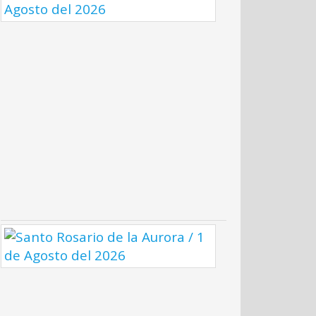
Oración
Casa
de
la
Misericordia
Tv
/
4
de
Agosto
del
2026
Santo
Rosario
de
la
Aurora