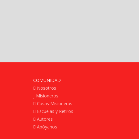
COMUNIDAD
Nosotros
Misioneros
Casas Misioneras
Escuelas y Retiros
Autores
Apóyanos