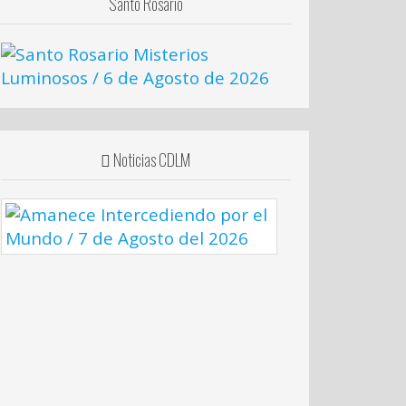
Santo Rosario
Noticias CDLM
Amanece
Intercediendo
por
el
Mundo
/
7
de
Agosto