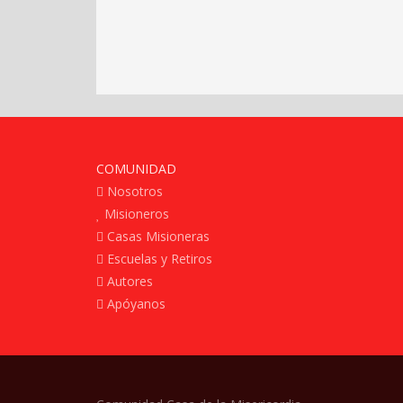
COMUNIDAD
Nosotros
Misioneros
Casas Misioneras
Escuelas y Retiros
Autores
Apóyanos