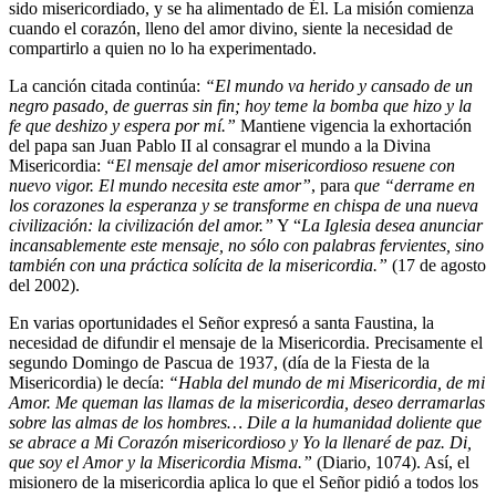
sido misericordiado, y se ha alimentado de Él. La misión comienza
cuando el corazón, lleno del amor divino, siente la necesidad de
compartirlo a quien no lo ha experimentado.
La canción citada continúa:
“El mundo va herido y cansado de un
negro pasado, de guerras sin fin; hoy teme la bomba que hizo y la
fe que deshizo y espera por mí.”
Mantiene vigencia la exhortación
del papa san Juan Pablo II al consagrar el mundo a la Divina
Misericordia:
“El mensaje del amor misericordioso resuene con
nuevo vigor. El mundo necesita este amor”
, para
que “derrame en
los corazones la esperanza y se transforme en chispa de una nueva
civilización: la civilización del amor.”
Y “
La Iglesia desea anunciar
incansablemente este mensaje, no sólo con palabras fervientes, sino
también con una práctica solícita de la misericordia.”
(17 de agosto
del 2002).
En varias oportunidades el Señor expresó a santa Faustina, la
necesidad de difundir el mensaje de la Misericordia. Precisamente el
segundo Domingo de Pascua de 1937, (día de la Fiesta de la
Misericordia) le decía:
“Habla del mundo de mi Misericordia, de mi
Amor. Me queman las llamas de la misericordia, deseo derramarlas
sobre las almas de los hombres… Dile a la humanidad doliente que
se abrace a Mi Corazón misericordioso y Yo la llenaré de paz. Di,
que soy el Amor y la Misericordia Misma.”
(Diario, 1074). Así, el
misionero de la misericordia aplica lo que el Señor pidió a todos los