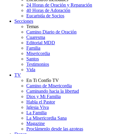
24 Horas de Oración y Reparación
40 Horas de Adoración
Eucaristía de Socios
Secciones
Temas
Camino Diario de Oración
Cuaresma
Editorial MDD
Familia
Misericordia
Santos
Testimonios
Vida
TV
En Ti Confío TV
Camino de Misericordia
Caminando hacia la libertad
Dios y Mi Familia
Habla el Pastor
Iglesia Viva
La Familia
La Misericordia Sana
Magazine
Proclámenlo desde las azoteas